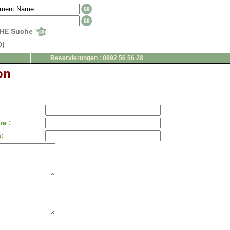
HE Suche
)
0
Reservierungen : 0892 56 56 28
on
e :
: