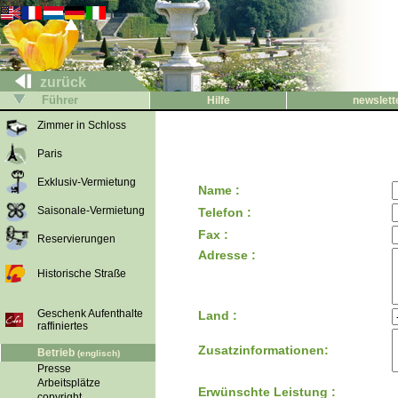
zurück
Führer
Hilfe
newslett
Zimmer in Schloss
Paris
Exklusiv-Vermietung
Name :
Saisonale-Vermietung
Telefon :
Fax :
Reservierungen
Adresse :
Historische Straße
Geschenk Aufenthalte
Land :
raffiniertes
Zusatzinformationen:
Betrieb
(englisch)
Presse
Arbeitsplätze
Erwünschte Leistung :
copyright