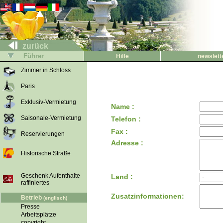
zurück
Führer
Hilfe
newslett
Zimmer in Schloss
Paris
Exklusiv-Vermietung
Name :
Saisonale-Vermietung
Telefon :
Fax :
Reservierungen
Adresse :
Historische Straße
Geschenk Aufenthalte
Land :
raffiniertes
Zusatzinformationen:
Betrieb
(englisch)
Presse
Arbeitsplätze
copyright