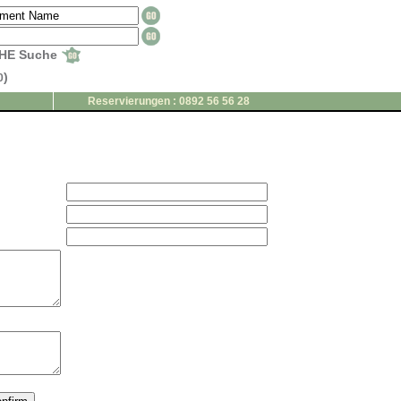
HE Suche
)
0
Reservierungen : 0892 56 56 28