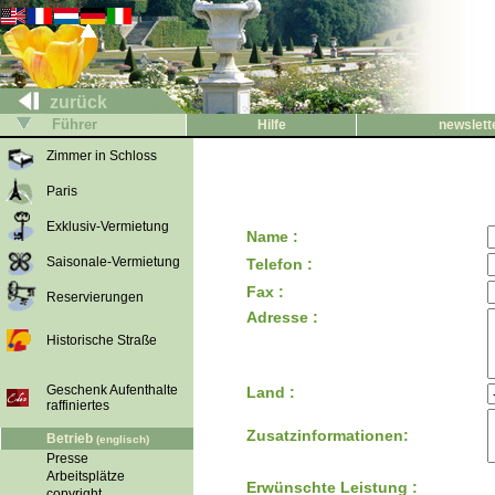
zurück
Führer
Hilfe
newslett
Zimmer in Schloss
Paris
Exklusiv-Vermietung
Name :
Saisonale-Vermietung
Telefon :
Fax :
Reservierungen
Adresse :
Historische Straße
Geschenk Aufenthalte
Land :
raffiniertes
Zusatzinformationen:
Betrieb
(englisch)
Presse
Arbeitsplätze
Erwünschte Leistung :
copyright