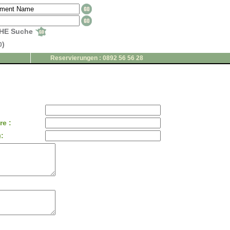
HE Suche
)
0
Reservierungen : 0892 56 56 28
e :
: