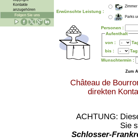
Kontakte
Zimmer
anzugehören
Erwünschte Leistung :
Folgen Sie uns
Parks u
Personen :
Aufenthalt
von :
Ta
bis :
Tag
Wunschtermin :
Zum Abs
Château de Bourron 
direkten Konta
ACHTUNG: Diese An
Sie s
Schlosser-Frankr