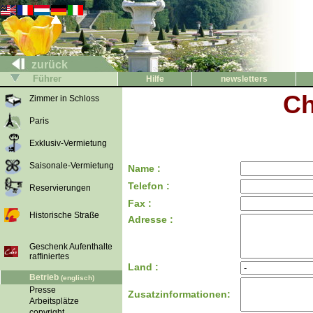
zurück
Führer
Hilfe
newsletters
Ch
Zimmer in Schloss
Paris
Exklusiv-Vermietung
Saisonale-Vermietung
Name :
Telefon :
Reservierungen
Fax :
Historische Straße
Adresse :
Geschenk Aufenthalte
raffiniertes
Land :
Betrieb
(englisch)
Presse
Zusatzinformationen:
Arbeitsplätze
copyright