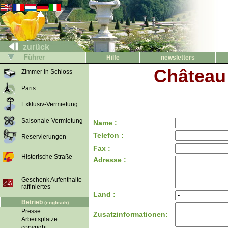
zurück
Führer
Hilfe
newsletters
Château
Zimmer in Schloss
Paris
Exklusiv-Vermietung
Saisonale-Vermietung
Name :
Telefon :
Reservierungen
Fax :
Historische Straße
Adresse :
Geschenk Aufenthalte
raffiniertes
Land :
Betrieb
(englisch)
Presse
Zusatzinformationen:
Arbeitsplätze
copyright