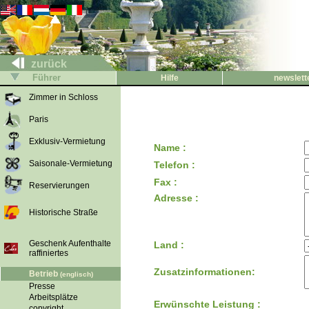
zurück
Führer
Hilfe
newslett
Zimmer in Schloss
Paris
Exklusiv-Vermietung
Name :
Saisonale-Vermietung
Telefon :
Fax :
Reservierungen
Adresse :
Historische Straße
Geschenk Aufenthalte
Land :
raffiniertes
Zusatzinformationen:
Betrieb
(englisch)
Presse
Arbeitsplätze
Erwünschte Leistung :
copyright