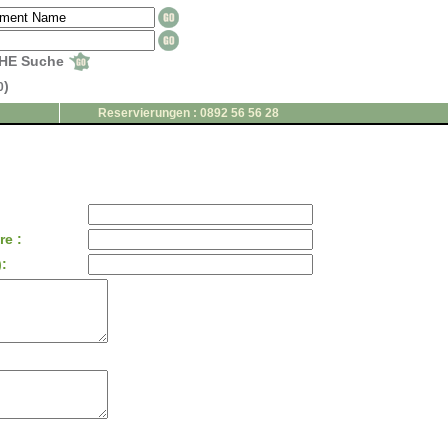
HE Suche
)
0
Reservierungen : 0892 56 56 28
e :
: