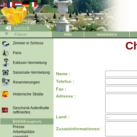
zurück
Führer
Hilfe
newsletters
Ch
Zimmer in Schloss
Paris
Exklusiv-Vermietung
Saisonale-Vermietung
Name :
Telefon :
Reservierungen
Fax :
Historische Straße
Adresse :
Geschenk Aufenthalte
raffiniertes
Land :
Betrieb
(englisch)
Presse
Zusatzinformationen:
Arbeitsplätze
copyright