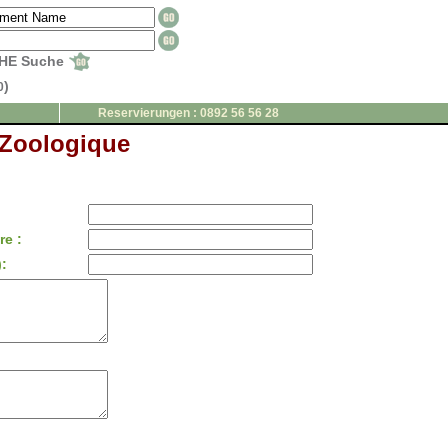
HE Suche
)
0
Reservierungen : 0892 56 56 28
 Zoologique
e :
: