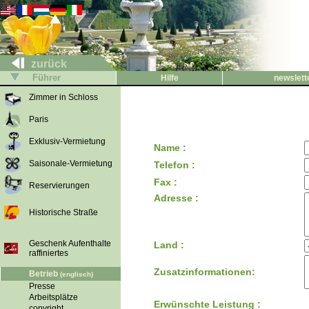
zurück
Führer
Hilfe
newslett
Zimmer in Schloss
Paris
Exklusiv-Vermietung
Name :
Saisonale-Vermietung
Telefon :
Fax :
Reservierungen
Adresse :
Historische Straße
Geschenk Aufenthalte
Land :
raffiniertes
Zusatzinformationen:
Betrieb
(englisch)
Presse
Arbeitsplätze
Erwünschte Leistung :
copyright