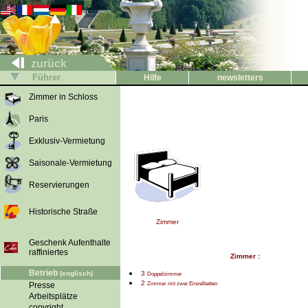
zurück
Führer
Hilfe
newsletters
Zimmer in Schloss
Paris
Exklusiv-Vermietung
Saisonale-Vermietung
Reservierungen
Historische Straße
Zimmer
Geschenk Aufenthalte
raffiniertes
Zimmer :
Betrieb
(englisch)
3
Doppelzimmer
2
Zimmer mit zwei Einzelbetten
Presse
Arbeitsplätze
copyright