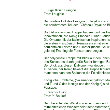
Flügel König François I
Foto: Lauginie
Der vordere Hof des François I Flügel und vor 
die berühmteste Teil des "Château Royal de Bl
Die Dekoration des Treppenhauses und der Fa
Innovationen, die König Francois I. und Claude
Die Ornamentik der italienischen Inspiration, is
die ersten Französisch Renaissance mit eine
horizontalen Leisten und Pilaster (flache Säul
gelehnt) Framing die Fenster durchzogen.
Der polygonale Treppe mit Blick auf den Inne
des Schlosses durch große Bucht förmigen Ba
Der Blick aus diesen Balkonen war doppelt : 
zu sehen, der König bewegt die Treppe hinunt
manchmal von den Balkonen die Feierlichkeite
Königliche Embleme, (Salamander gekrönt Mo
und F und C des Königs und der Königin) sind
Fassade.
François I wing
Foto: Y. Boukef
Der obere Teil der Wand von einem riesigen K
mittelalterlichen Wasserspeier sehr ästhetisch