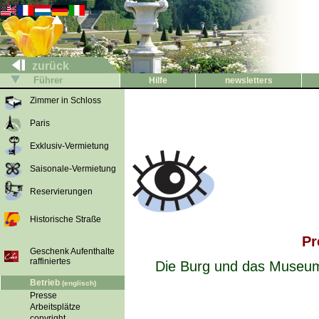
zurück
Führer
Hilfe
newsletters
Zimmer in Schloss
Paris
Exklusiv-Vermietung
Saisonale-Vermietung
Reservierungen
Historische Straße
Pr
Geschenk Aufenthalte
raffiniertes
Die Burg und das Museum 
Betrieb
(englisch)
Presse
Arbeitsplätze
copyright