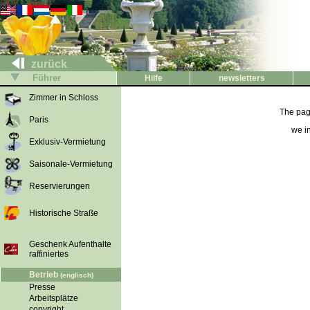
zurück
Führer
Hilfe
newsletters
Zimmer in Schloss
The pag
Paris
we i
Exklusiv-Vermietung
Saisonale-Vermietung
Reservierungen
Historische Straße
Geschenk Aufenthalte
raffiniertes
Betrieb
(englisch)
Presse
Arbeitsplätze
copyright