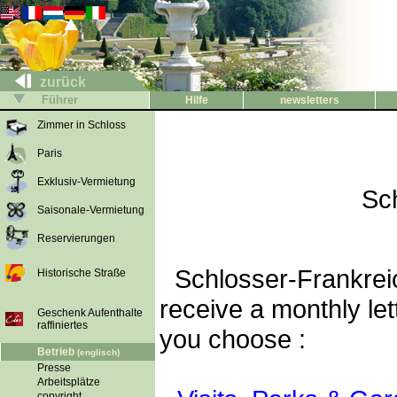
zurück
Führer
Hilfe
newsletters
Zimmer in Schloss
Paris
Exklusiv-Vermietung
Sc
Saisonale-Vermietung
Reservierungen
Schlosser-Frankreic
Historische Straße
receive a monthly let
Geschenk Aufenthalte
raffiniertes
you choose :
Betrieb
(englisch)
Presse
Arbeitsplätze
copyright