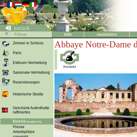
zurück
Führer
Hilfe
newsletters
Abbaye Notre-Dame 
Zimmer in Schloss
Paris
Exklusiv-Vermietung
Saisonale-Vermietung
Reservierungen
Historische Straße
Geschenk Aufenthalte
raffiniertes
Betrieb
(englisch)
Presse
Arbeitsplätze
copyright