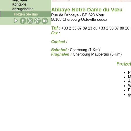
Kontakte
Abbaye Notre-Dame du Vœu
anzugehören
Folgen Sie uns
Rue de l'Abbaye - BP 823 Vœu
50108 Cherbourg-Octeville cedex
Tel :
+33 2 33 87 89 13 ou +33 2 33 87 89 26
Fax :
Contact :
Bahnhof :
Cherbourg (1 Km)
Flughafen :
Cherbourg Maupertus (5 Km)
Freize
P
M
A
W
F
g