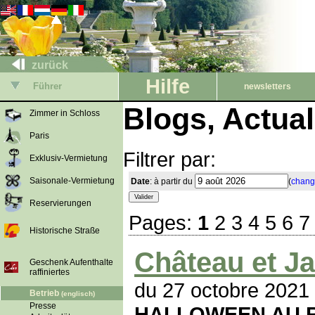
zurück
Hilfe
Führer
newsletters
Blogs, Actua
Zimmer in Schloss
Paris
Filtrer par:
Exklusiv-Vermietung
Saisonale-Vermietung
Date
: à partir du
(
chang
Reservierungen
Pages:
1
2
3
4
5
6
7
Historische Straße
Château et Ja
Geschenk Aufenthalte
raffiniertes
du 27 octobre 2021
Betrieb
(englisch)
Presse
HALLOWEEN AU R