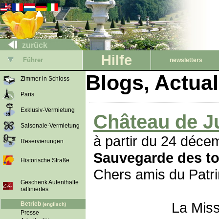
zurück
Hilfe
Führer
newsletters
Blogs, Actua
Zimmer in Schloss
Paris
Exklusiv-Vermietung
Château de J
Saisonale-Vermietung
à partir du 24 déc
Reservierungen
Sauvegarde des to
Historische Straße
Chers amis du Patri
Geschenk Aufenthalte
raffiniertes
La Mission Bern 
Betrieb
(englisch)
Presse