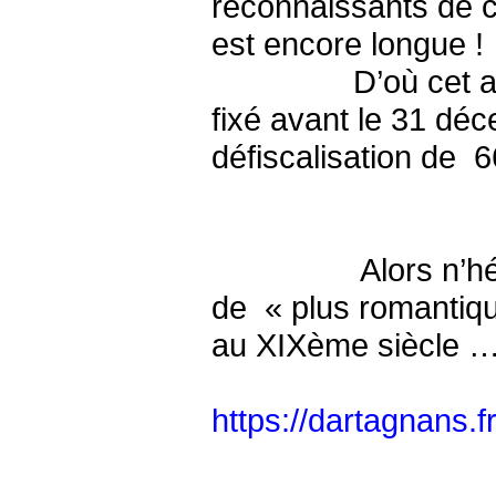
reconnaissants de ce
est encore longue !
D’où cet appel à v
fixé avant le 31 dé
défiscalisation de 66
- de sympat
Alors n’hésitez p
de « plus romantiqu
au XIXème siècle … 
https://dartagnans.