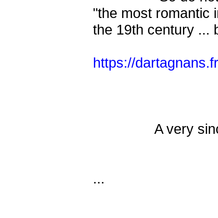
"the most romantic 
the 19th century ... 
https://dartagnans.
A very sincere an
Wishing
...