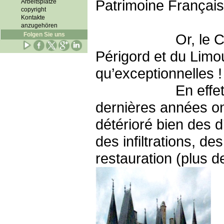
Patrimoine Français
Arbeitsplätze
copyright
Kontakte
anzugehören
Folgen Sie uns
Or, le Château d
Périgord et du Limou
qu’exceptionnelles !
En effet, les bo
dernières années on
détérioré bien des d
des infiltrations, 
restauration (plus d