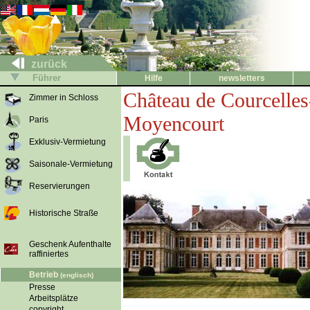
zurück
Führer
Hilfe
newsletters
Château de Courcelles
Zimmer in Schloss
Moyencourt
Paris
Exklusiv-Vermietung
Saisonale-Vermietung
Reservierungen
Historische Straße
Geschenk Aufenthalte
raffiniertes
Betrieb
(englisch)
Presse
Arbeitsplätze
copyright