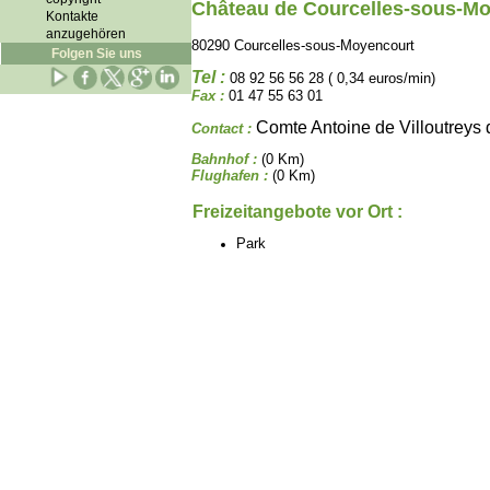
Château de Courcelles-sous-M
Kontakte
anzugehören
80290 Courcelles-sous-Moyencourt
Folgen Sie uns
Tel :
08 92 56 56 28 ( 0,34 euros/min)
Fax :
01 47 55 63 01
Comte Antoine de Villoutreys 
Contact :
Bahnhof :
(0 Km)
Flughafen :
(0 Km)
Freizeitangebote vor Ort :
Park