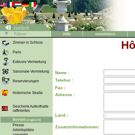
zurück
Führer
Hilfe
newsletters
Hô
Zimmer in Schloss
Paris
Exklusiv-Vermietung
Saisonale-Vermietung
Name :
Telefon :
Reservierungen
Fax :
Historische Straße
Adresse :
Geschenk Aufenthalte
raffiniertes
Land :
Betrieb
(englisch)
Presse
Zusatzinformationen:
Arbeitsplätze
copyright