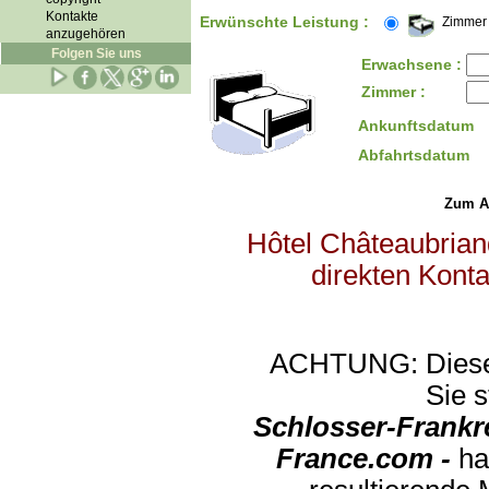
Kontakte
Erwünschte Leistung :
Zimmer
anzugehören
Folgen Sie uns
Erwachsene :
Zimmer :
Ankunftsdatum
Abfahrtsdatum
Zum Abs
Hôtel Châteaubriand
direkten Konta
ACHTUNG: Diese An
Sie s
Schlosser-Frankr
France.com -
ha