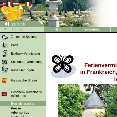
zurück
Führer
Hilfe
newsletters
Zimmer in Schloss
Paris
Exklusiv-Vermietung
Saisonale-Vermietung
Ferienvermi
Reservierungen
in Frankreich
l
Historische Straße
Geschenk Aufenthalte
raffiniertes
Betrieb
(englisch)
Presse
Arbeitsplätze
copyright