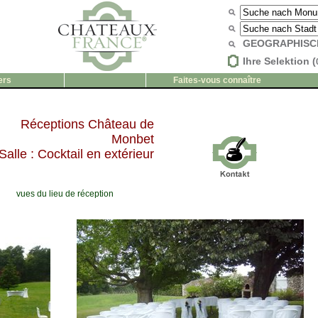
GEOGRAPHISC
Ihre Selektion (
ers
Faites-vous connaître
Réceptions Château de
Monbet
Salle : Cocktail en extérieur
vues du lieu de réception