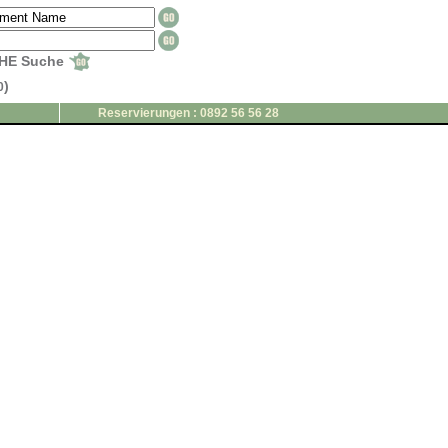
HE Suche
)
0
Reservierungen : 0892 56 56 28