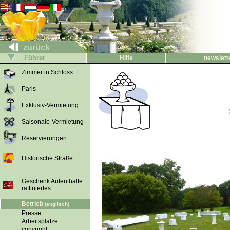
zurück
Führer
Hilfe
newslett
Zimmer in Schloss
Paris
Exklusiv-Vermietung
Saisonale-Vermietung
Reservierungen
Historische Straße
Geschenk Aufenthalte
raffiniertes
Betrieb
(englisch)
Presse
Arbeitsplätze
copyright