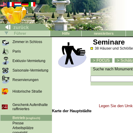
zurück
Führer
Hilfe
newsletters
Seminare
Zimmer in Schloss
38 Häuser und Schlößer
Paris
> FOCUS
> Schätz
Exklusiv-Vermietung
Suche nach Monument 
Saisonale-Vermietung
Reservierungen
Historische Straße
Geschenk Aufenthalte
Legen Sie den Umkr
raffiniertes
Karte der Hauptstädte
Betrieb
(englisch)
Presse
Arbeitsplätze
copyright