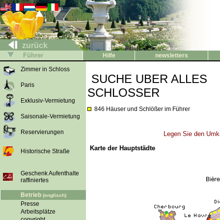
zurück
Führer
Hilfe
newsletters
Zimmer in Schloss
SUCHE UBER ALLES
Paris
SCHLOSSER
Exklusiv-Vermietung
846 Häuser und Schlößer im Führer
Saisonale-Vermietung
Reservierungen
Legen Sie den Umkr
Karte der Hauptstädte
Historische Straße
Geschenk Aufenthalte
raffiniertes
Betrieb
(englisch)
Presse
Arbeitsplätze
copyright